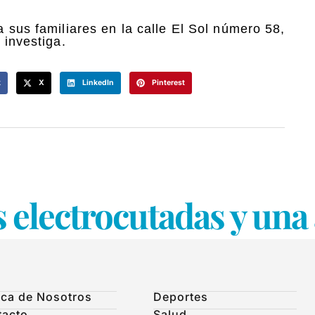
 a sus familiares en la calle El Sol número 58,
 investiga.
k
X
LinkedIn
Pinterest
 electrocutadas y un
ca de Nosotros
Deportes
tacto
Salud