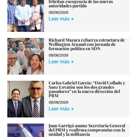
felicitan escogencia de las nuevas
autoridades partido
09/08/2026
Leer más »
Richard Mazara refuerza estructura de
Wellington Arnaud con jornada de
formación política en SDN
09/08/2026
Leer más »
Carlos Gabriel García: “David Collado y
Sanz Lovatón son los dos grandes
ganadores” en la nueva dirección del
PRM
09/08/2026
Leer más »
Juan Garrigó asume Secretaría General
del PRM y reafirma compromiso con la
unidad y la militancia