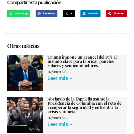
Compartir esta publicación:
WhatsApp
Facebook
X
LinkedIn
Pinterest
Otras noticias
Trump impone un arancel del 15 % al
insumo clave para fabricar paneles
solares y semiconductores
07/08/2026
Leer más »
Abelardo de la Espriella asume la
Presidencia de Colombia con el reto de
recuperar la seguridad y enfrentar la
crisis sanitaria
07/08/2026
Leer más »