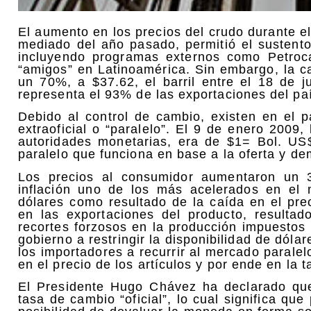
El aumento en los precios del crudo durante e
mediado del año pasado, permitió el sustento
incluyendo programas externos como Petroca
“amigos” en Latinoamérica. Sin embargo, la 
un 70%, a $37.62, el barril entre el 18 de j
representa el 93% de las exportaciones del pa
Debido al control de cambio, existen en el p
extraoficial o “paralelo”. El 9 de enero 2009,
autoridades monetarias, era de $1= Bol. US
paralelo que funciona en base a la oferta y d
Los precios al consumidor aumentaron un 
inflación uno de los más acelerados en el
dólares como resultado de la caída en el pre
en las exportaciones del producto, resulta
recortes forzosos en la producción impuestos
gobierno a restringir la disponibilidad de dóla
los importadores a recurrir al mercado parale
en el precio de los artículos y por ende en la t
El Presidente Hugo Chávez ha declarado que 
tasa de cambio “oficial”, lo cual significa qu