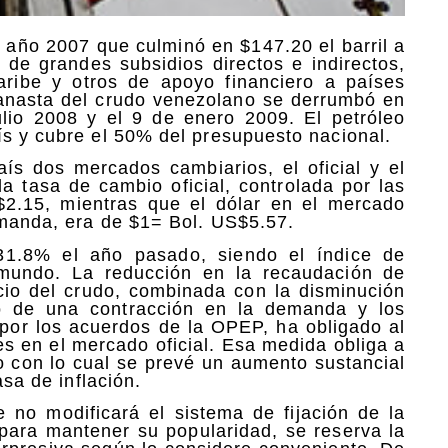
l año 2007 que culminó en $147.20 el barril a
 de grandes subsidios directos e indirectos,
ribe y otros de apoyo financiero a países
canasta del crudo venezolano se derrumbó en
ulio 2008 y el 9 de enero 2009. El petróleo
ís y cubre el 50% del presupuesto nacional.
aís dos mercados cambiarios, el oficial y el
 la tasa de cambio oficial, controlada por las
$2.15, mientras que el dólar en el mercado
emanda, era de $1= Bol. US$5.57.
31.8% el año pasado, siendo el índice de
 mundo. La reducción en la recaudación de
cio del crudo, combinada con la disminución
do de una contracción en la demanda y los
 por los acuerdos de la OPEP, ha obligado al
res en el mercado oficial. Esa medida obliga a
lo con lo cual se prevé un aumento sustancial
asa de inflación.
no modificará el sistema de fijación de la
e para mantener su popularidad, se reserva la