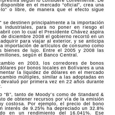
orpresiva según lo considere conveniente. De
disponible en el mercado “oficial”, crea una
lo” o libre, de manera que el efecto sigue
l” se destinen principalmente a la importación
 industriales, para no poner en riesgo el
bril con lo cual el Presidente Chávez aspira
1 de diciembre 2008 el gobierno recortó en un
quirir para viajar al exterior, y se anticipa
 la importación de artículos de consumo como
os bienes de lujo. Entre el 2005 y 2008 las
illones, según el Banco Central.
cambio en 2003, los corredores de bonos
dólares por bonos locales en Bolívares a una
umentar la liquidez de dólares en el mercado
 cambio múltiples, similar a las adoptadas en
e devaluó por primera vez en 22 años durante
.
ngo “B”, tanto de Moody’s como de Standard &
osto de obtener recursos por vía de la emisión
uy costosa. Por ejemplo, el precio del bono
un interés de 9.25% ha depreciado un 32.8%
ndo en un rendimiento del 16.041%. Ese