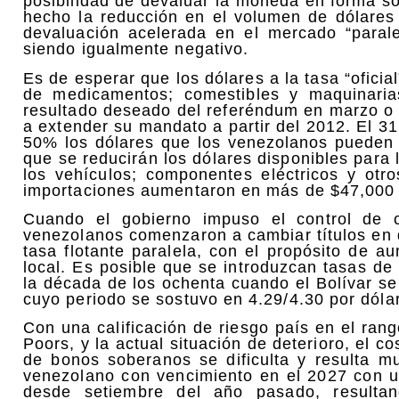
posibilidad de devaluar la moneda en forma s
hecho la reducción en el volumen de dólares 
devaluación acelerada en el mercado “parale
siendo igualmente negativo.
Es de esperar que los dólares a la tasa “oficia
de medicamentos; comestibles y maquinarias
resultado deseado del referéndum en marzo o a
a extender su mandato a partir del 2012. El 3
50% los dólares que los venezolanos pueden ad
que se reducirán los dólares disponibles para
los vehículos; componentes eléctricos y otr
importaciones aumentaron en más de $47,000 m
Cuando el gobierno impuso el control de 
venezolanos comenzaron a cambiar títulos en 
tasa flotante paralela, con el propósito de a
local. Es posible que se introduzcan tasas de
la década de los ochenta cuando el Bolívar s
cuyo periodo se sostuvo en 4.29/4.30 por dólar
Con una calificación de riesgo país en el ra
Poors, y la actual situación de deterioro, el c
de bonos soberanos se dificulta y resulta m
venezolano con vencimiento en el 2027 con 
desde setiembre del año pasado, resulta