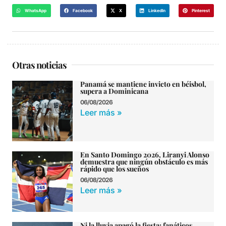
WhatsApp
Facebook
X
LinkedIn
Pinterest
Otras noticias
Panamá se mantiene invicto en béisbol,
supera a Dominicana
06/08/2026
Leer más »
En Santo Domingo 2026, Liranyi Alonso
demuestra que ningún obstáculo es más
rápido que los sueños
06/08/2026
Leer más »
Ni la lluvia apagó la fiesta: fanáticos