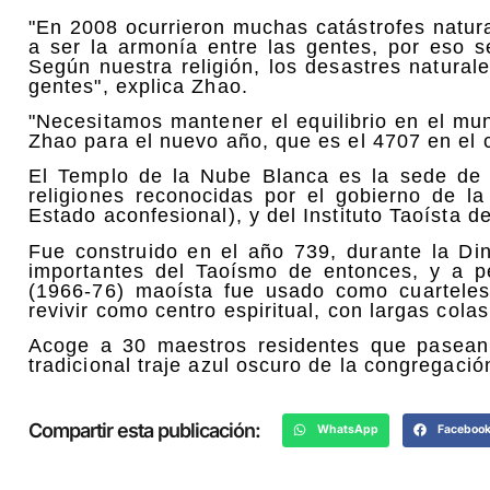
"En 2008 ocurrieron muchas catástrofes natur
a ser la armonía entre las gentes, por eso s
Según nuestra religión, los desastres natural
gentes", explica Zhao.
"Necesitamos mantener el equilibrio en el mu
Zhao para el nuevo año, que es el 4707 en el 
El Templo de la Nube Blanca es la sede de 
religiones reconocidas por el gobierno de l
Estado aconfesional), y del Instituto Taoísta d
Fue construido en el año 739, durante la D
importantes del Taoísmo de entonces, y a p
(1966-76) maoísta fue usado como cuarteles 
revivir como centro espiritual, con largas cola
Acoge a 30 maestros residentes que pasean 
tradicional traje azul oscuro de la congregació
Compartir esta publicación:
WhatsApp
Faceboo