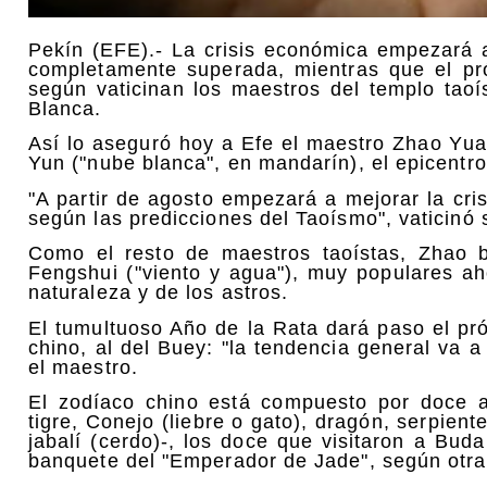
Pekín (EFE).- La crisis económica empezará a
completamente superada, mientras que el p
según vaticinan los maestros del templo tao
Blanca.
Así lo aseguró hoy a Efe el maestro Zhao Yua
Yun ("nube blanca", en mandarín), el epicentr
"A partir de agosto empezará a mejorar la cri
según las predicciones del Taoísmo", vaticinó 
Como el resto de maestros taoístas, Zhao b
Fengshui ("viento y agua"), muy populares ah
naturaleza y de los astros.
El tumultuoso Año de la Rata dará paso el pr
chino, al del Buey: "la tendencia general va a 
el maestro.
El zodíaco chino está compuesto por doce an
tigre, Conejo (liebre o gato), dragón, serpient
jabalí (cerdo)-, los doce que visitaron a Bud
banquete del "Emperador de Jade", según otra