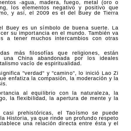
entos -agua, madera, fuego, metal (oro o
ang, los elementos negativo y positivo que
mo, y así, el 2009 es el del Buey de Tierra
 el Buey es un símbolo de buena suerte. La
ecer su importancia en el mundo. También va
s a tener muchos intercambios con otras
das más filosofías que religiones, están
en una China abandonada por los ideales
alismo vacío de espiritualidad.
gnifica "verdad" y "camino", lo inició Lao Zi
que enfatiza la compasión, la moderación y la
is.
tancia al equilibrio con la naturaleza, la
ego, la flexibilidad, la apertura de mente y la
casi prehistóricas, el Taoísmo se puede
la Historia, ya que rinde un profundo respeto
stablece una relación directa entre ésta y el