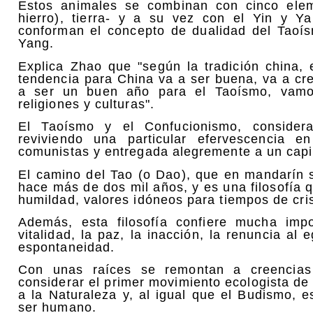
Estos animales se combinan con cinco elem
hierro), tierra- y a su vez con el Yin y Y
conforman el concepto de dualidad del Taoís
Yang.
Explica Zhao que "según la tradición china,
tendencia para China va a ser buena, va a cr
a ser un buen año para el Taoísmo, vamo
religiones y culturas".
El Taoísmo y el Confucionismo, considera
reviviendo una particular efervescencia 
comunistas y entregada alegremente a un capit
El camino del Tao (o Dao), que en mandarín si
hace más de dos mil años, y es una filosofía 
humildad, valores idóneos para tiempos de cris
Además, esta filosofía confiere mucha impor
vitalidad, la paz, la inacción, la renuncia al 
espontaneidad.
Con unas raíces se remontan a creencias 
considerar el primer movimiento ecologista de 
a la Naturaleza y, al igual que el Budismo, e
ser humano.