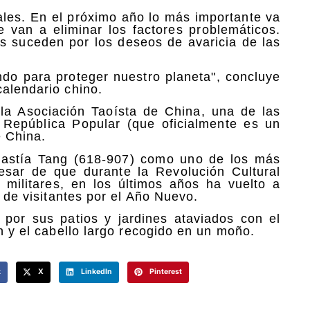
ales. En el próximo año lo más importante va
e van a eliminar los factores problemáticos.
es suceden por los deseos de avaricia de las
ndo para proteger nuestro planeta", concluye
calendario chino.
la Asociación Taoísta de China, una de las
a República Popular (que oficialmente es un
e China.
inastía Tang (618-907) como uno de los más
esar de que durante la Revolución Cultural
militares, en los últimos años ha vuelto a
s de visitantes por el Año Nuevo.
por sus patios y jardines ataviados con el
n y el cabello largo recogido en un moño.
k
X
LinkedIn
Pinterest