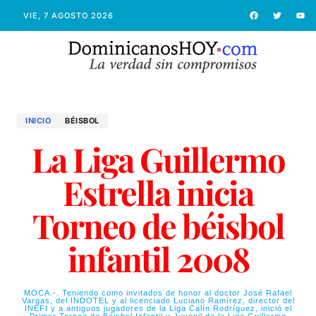
VIE, 7 AGOSTO 2026
INICIO
BÉISBOL
La Liga Guillermo
Estrella inicia
Torneo de béisbol
infantil 2008
MOCA.-. Teniendo como invitados de honor al doctor José Rafael
Vargas, del INDOTEL y al licenciado Luciano Ramírez, director del
INEFI y a antiguos jugadores de la Liga Calín Rodríguez, inició el
Primer Torneo de Béisbol Infantil y Juvenil de la Liga Guillermo