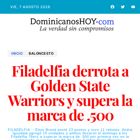
VIE, 7 AGOSTO 2026
INICIO
BALONCESTO
Filadelfia derrota a
Golden State
Warriors y supera la
marca de .500
FILADELFIA -- Elton Brand anotó 23 puntos y tuvo 12 rebotes, Andre
Iguodala agregó 15 unidades y ambos llevaron el domingo a los
Filadelfia 76ers a superar la marca de .500 por primera vez en la
temporada al vencer por 89-81 a los Golden State Warriors.