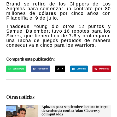
Brand se retiró de los Clippers de Los
Angeles para comenzar un contrato por 80
millones de dólares por cinco años con
Filadelfia el 9 de julio.
Thaddeus Young dio otros 12 puntos y
Samuel Dalembert tuvo 16 rebotes para los
Sixers, que tienen foja de 7-6 y prolongaron
una racha de juegos perdidos de manera
consecutiva a cinco para los Warriors.
Compartir esta publicación:
WhatsApp
Facebook
X
LinkedIn
Pinterest
Otras noticias
Aplazan para septiembre lectura íntegra
de sentencia contra Adán Cáceres y
coimputados