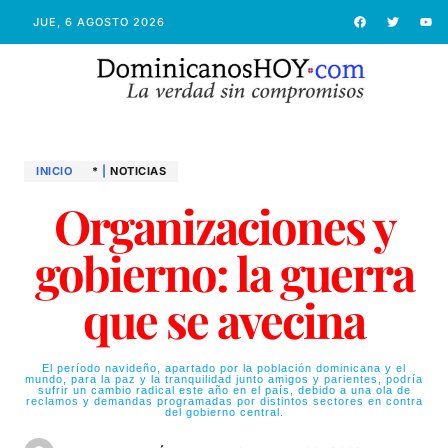
JUE, 6 AGOSTO 2026
INICIO
*
|
NOTICIAS
Organizaciones y
gobierno: la guerra
que se avecina
El período navideño, apartado por la población dominicana y el
mundo, para la paz y la tranquilidad junto amigos y parientes, podría
sufrir un cambio radical este año en el país, debido a una ola de
reclamos y demandas programadas por distintos sectores en contra
del gobierno central.