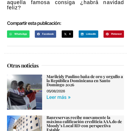
aquella famosa consiga ¿habrá navidad
feliz?
Compartir esta publicación:
WhatsApp
Facebook
X
LinkedIn
Pinterest
Otras noticias
Marileidy Paulino baña de oro y orgullo a
la República Dominicana en Santo
Domingo 2026
05/08/2026
Leer más »
Banreservas recibe nuevamente la
máxima calificación crediticia AAA.do de
Moody’s Local RD con perspectiva
Estable