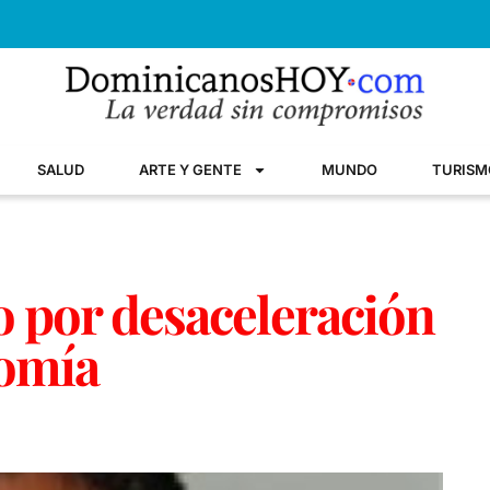
SALUD
ARTE Y GENTE
MUNDO
TURISM
o por desaceleración
omía