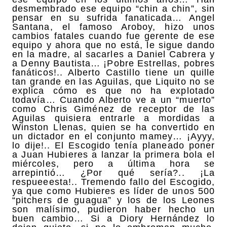
desmembrado ese equipo “chin a chin”, sin
pensar en su sufrida fanaticada… Angel
Santana, el famoso Aroboy, hizo unos
cambios fatales cuando fue gerente de ese
equipo y ahora que no está, le sigue dando
en la madre, al sacarles a Daniel Cabrera y
a Denny Bautista… ¡Pobre Estrellas, pobres
fanáticos!.. Alberto Castillo tiene un quille
tan grande en las Aguilas, que Liquito no se
explica cómo es que no ha explotado
todavía… Cuando Alberto ve a un “muerto”
como Chris Giménez de receptor de las
Aguilas quisiera entrarle a mordidas a
Winston Llenas, quien se ha convertido en
un dictador en el conjunto mamey… ¡Ayyy,
lo dije!.. El Escogido tenía planeado poner
a Juan Hubieres a lanzar la primera bola el
miércoles, pero a última hora se
arrepintió… ¿Por qué sería?.. ¡La
respueeesta!.. Tremendo fallo del Escogido,
ya que como Hubieres es líder de unos 500
“pitchers de guagua” y los de los Leones
son malísimo, pudieron haber hecho un
buen cambio… Si a Diory Hernández lo