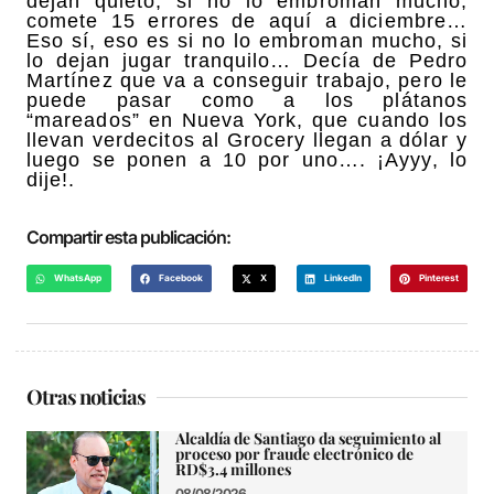
dejan quieto, si no lo embroman mucho,
comete 15 errores de aquí a diciembre…
Eso sí, eso es si no lo embroman mucho, si
lo dejan jugar tranquilo… Decía de Pedro
Martínez que va a conseguir trabajo, pero le
puede pasar como a los plátanos
“mareados” en Nueva York, que cuando los
llevan verdecitos al Grocery llegan a dólar y
luego se ponen a 10 por uno…. ¡Ayyy, lo
dije!.
Compartir esta publicación:
WhatsApp
Facebook
X
LinkedIn
Pinterest
Otras noticias
Alcaldía de Santiago da seguimiento al
proceso por fraude electrónico de
RD$3.4 millones
08/08/2026