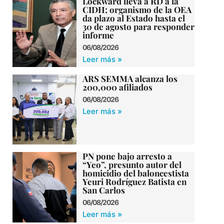
Lockward lleva a RD a la
CIDH; organismo de la OEA
da plazo al Estado hasta el
30 de agosto para responder
informe
06/08/2026
Leer más »
ARS SEMMA alcanza los
200,000 afiliados
06/08/2026
Leer más »
PN pone bajo arresto a
“Yeo”, presunto autor del
homicidio del baloncestista
Yeuri Rodríguez Batista en
San Carlos
06/08/2026
Leer más »