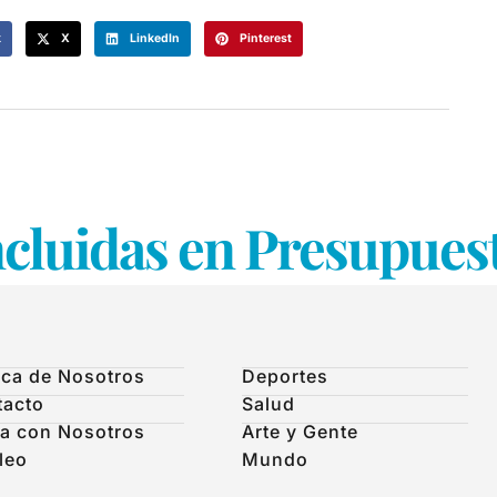
k
X
LinkedIn
Pinterest
ncluidas en Presupues
ca de Nosotros
Deportes
tacto
Salud
a con Nosotros
Arte y Gente
leo
Mundo