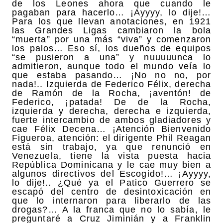
de los Leones ahora que cuando le
pagaban para hacerlo… ¡Ayyyy, lo dije!…
Para los que llevan anotaciones, en 1921
las Grandes Ligas cambiaron la bola
“muerta” por una más “viva” y comenzaron
los palos… Eso sí, los dueños de equipos
“se pusieron a una” y nuuuuunca lo
admitieron, aunque todo el mundo veía lo
que estaba pasando… ¡No no no, por
nada!.. Izquierda de Federico Félix, derecha
de Ramón de la Rocha, ¡aventón! de
Federico, ¡patada! De de la Rocha,
izquierda y derecha, derecha e izquierda,
fuerte intercambio de ambos gladiadores y
cae Félix Decena… ¡Atención Bienvenido
Figueroa, atención: el dirigente Phil Reagan
está sin trabajo, ya que renunció en
Venezuela, tiene la vista puesta hacia
República Dominicana y le cae muy bien a
algunos directivos del Escogido!… ¡Ayyyy,
lo dije!.. ¿Qué ya el Patico Guerrero se
escapó del centro de desintoxicación en
que lo internaron para liberarlo de las
drogas?… A la franca que no lo sabía, le
preguntaré a Cruz Jiminián y a Franklin