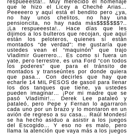
respueeesta!.. Muy merecido el homenaje
que le hizo el Licey a Cheché Arias…
Peeeeero y aquí está el bendito pero ¿ya,
no hay unos chelitos, no hay una
pensioncita, no hay nada más$$$$$$$?..
¡La respueeesta!.. Hace días que les
dijimos a los bulteros que recojan, que aquí
están los peloteros, quienes sí están
montados “de verdad”: me gustaría que
ustedes vean el “maquinón” que trajo
Vladimir Guerrero… Es como si fuera un
yate, pero terrestre, es una Ford “con todos
los poderes” que para el tránsito de
montados y transeúntes por donde quiera
que pasa… Con decirles que hay que
echarle 14 MIL PESOS de gasoil para llenar
los dos tanques que tiene, ya ustedes
pueden imaginar… ¡Por mi madre que se
pasó Vladimir!… Derek Lee pataleó y
pataleó, pero Pepe y Fernan lo agarraron
cada uno por un brazo y lo montaron en un
avión de regreso a su casa… Raúl Mondesí
se ha hecho asiduo a asistir a los juegos
del Escogido… Y eso no es malo, pero
llama la atención que vaya más a los juegos