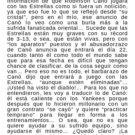
información de que Robinson Canó jugará
con las Estrellas como si fuera un notición,
ya que eso fue lo que se reflejó desde “su
cristal”, pero en el mío, ese anuncio de
Canó lo veo como una burla más a la
sufrida fanaticada oriental… Sucede que las
Estrellas están muy graves con su récord
de 3-13, o sea, que están vivas, pero con
“los aparatos” puestos y el abusadorzazo
de Canó anuncia que entrará el día 22,
cuando tanto él como todo el mundo sabe
que para esa fecha es difícil que tengan
chance de clasificar, de la cosa seguir como
van… Pero eso no es todo, el barbarazo de
Canó dijo que entrará a juego con las
Estrellas, “aunque estén eliminadas”…
¡Usted ha visto el diablo!… Para los que no
entendieron, les voy a traducir lo de Canó:
él está caliente con los Yankees porque
después que lo hicieron millonario con un
gran contrato “se cayó” y quiere “practicar
temprano” para llegar en forma a los
entrenamientos… O sea, que no es que
quiere ayudar a su sufrido equipo, sino
ayudarse él mismo… ¿Quedó claro? ¡La