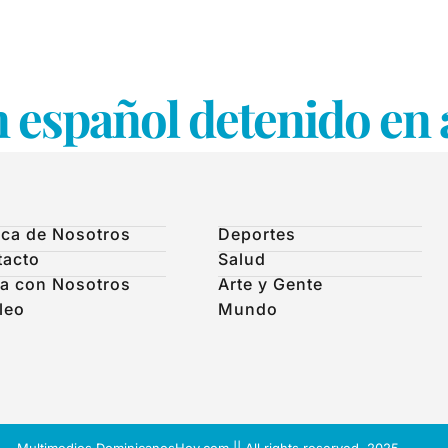
n español detenido en
ca de Nosotros
Deportes
tacto
Salud
a con Nosotros
Arte y Gente
leo
Mundo
Multimedios DominicanosHoy.com || All rights reserved. 2025