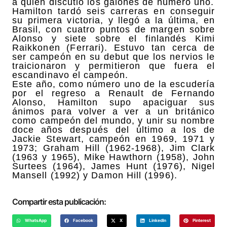
a quien discutió los galones de número uno.
Hamilton tardó seis carreras en conseguir
su primera victoria, y llegó a la última, en
Brasil, con cuatro puntos de margen sobre
Alonso y siete sobre el finlandés Kimi
Raikkonen (Ferrari). Estuvo tan cerca de
ser campeón en su debut que los nervios le
traicionaron y permitieron que fuera el
escandinavo el campeón.
Este año, como número uno de la escudería
por el regreso a Renault de Fernando
Alonso, Hamilton supo apaciguar sus
ánimos para volver a ver a un británico
como campeón del mundo, y unir su nombre
doce años después del último a los de
Jackie Stewart, campeón en 1969, 1971 y
1973; Graham Hill (1962-1968), Jim Clark
(1963 y 1965), Mike Hawthorn (1958), John
Surtees (1964), James Hunt (1976), Nigel
Mansell (1992) y Damon Hill (1996).
Compartir esta publicación:
WhatsApp
Facebook
X
LinkedIn
Pinterest