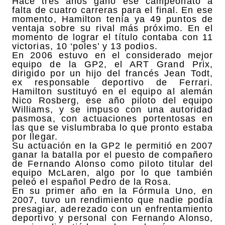
Hace tres años ganó ese campeonato a
falta de cuatro carreras para el final. En ese
momento, Hamilton tenía ya 49 puntos de
ventaja sobre su rival más próximo. En el
momento de lograr el título contaba con 11
victorias, 10 ‘poles’ y 13 podios.
En 2006 estuvo en el considerado mejor
equipo de la GP2, el ART Grand Prix,
dirigido por un hijo del francés Jean Todt,
ex responsable deportivo de Ferrari.
Hamilton sustituyó en el equipo al alemán
Nico Rosberg, ese año piloto del equipo
Williams, y se impuso con una autoridad
pasmosa, con actuaciones portentosas en
las que se vislumbraba lo que pronto estaba
por llegar.
Su actuación en la GP2 le permitió en 2007
ganar la batalla por el puesto de compañero
de Fernando Alonso como piloto titular del
equipo McLaren, algo por lo que también
peleó el español Pedro de la Rosa.
En su primer año en la Fórmula Uno, en
2007, tuvo un rendimiento que nadie podía
presagiar, aderezado con un enfrentamiento
deportivo y personal con Fernando Alonso,