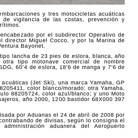
mbarcaciones y tres motocicletas acuáticas
s de vigilancia de las costas, prevención y
rítimos.
 encabezado por el subdirector Operativo de
l director Miguel Cocco, y por la Marina de
 Ventura Bayonet.
po lancha de 23 pies de eslora, blanca, año
, otra tipo motonave comercial de nombre
SDG, 60’4 de eslora, 18’6 de manga y 7’6 de
s acuáticas (Jet Ski), una marca Yamaha, GP
88205411, color blanco/morado; otra Yamaha,
tulo 88205724, color azul/blanco; y uno Moto
sajeros, año 2000, 1200 bastidor 68X000 397
isada por Aduanas el 24 de abril de 2008 por
contrabando de divisas, según lo consigna el
administración aduanera del Aeropuerto