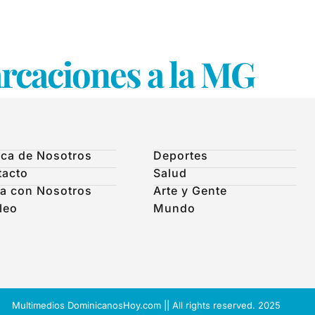
caciones a la MG
ca de Nosotros
Deportes
tacto
Salud
a con Nosotros
Arte y Gente
leo
Mundo
Multimedios DominicanosHoy.com || All rights reserved. 2025