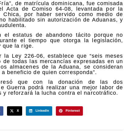
ría”, de matrícula dominicana, fue comisada
el Acta de Comiso 64-08, levantada por la
a Chica, por haber servido como medio de
no habilitado sin autorización de Aduanas, y
audulenta.
n el estatus de abandono tácito porque no
urante el tiempo que otorga la legislación,
 que la rige.
or la Ley 226-06, establece que “seis meses
o de todas las mercancías expresadas en un
 los almacenes de la Aduana, se consideran
a beneficio de quien corresponda”.
xpresó que con la donación de las dos
de Guerra podrá realizar una mejor labor de
 y reforzará la lucha contra el narcotráfico.
k
X
LinkedIn
Pinterest