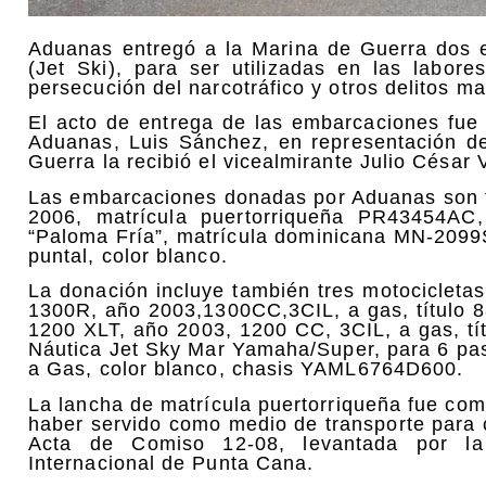
Aduanas entregó a la Marina de Guerra dos e
(Jet Ski), para ser utilizadas en las labore
persecución del narcotráfico y otros delitos ma
El acto de entrega de las embarcaciones fue
Aduanas, Luis Sánchez, en representación de
Guerra la recibió el vicealmirante Julio César
Las embarcaciones donadas por Aduanas son ti
2006, matrícula puertorriqueña PR43454AC
“Paloma Fría”, matrícula dominicana MN-2099
puntal, color blanco.
La donación incluye también tres motocicleta
1300R, año 2003,1300CC,3CIL, a gas, título 
1200 XLT, año 2003, 1200 CC, 3CIL, a gas, tí
Náutica Jet Sky Mar Yamaha/Super, para 6 pa
a Gas, color blanco, chasis YAML6764D600.
La lancha de matrícula puertorriqueña fue com
haber servido como medio de transporte para 
Acta de Comiso 12-08, levantada por la 
Internacional de Punta Cana.