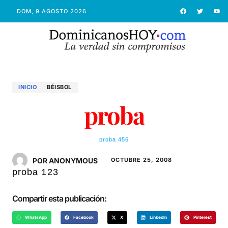
DOM, 9 AGOSTO 2026
INICIO
BÉISBOL
proba
proba 456
POR ANONYMOUS
OCTUBRE 25, 2008
proba 123
Compartir esta publicación:
WhatsApp
Facebook
X
LinkedIn
Pinterest