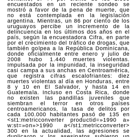
encuestados en un reciente sondeo se
mostró a favor de la pena de muerte, que
no está contemplada en la legislación
argentina. Mientras, un 86 por ciento de los
uruguayos percibe un incremento de la
delincuencia en los últimos dos años en el
país, según la encuestadora Cifra, en parte
por el crecimiento del tráfico de drogas, que
también golpea a la República Dominicana,
donde oficialmente entre enero y julio de
2008 hubo 1.440 muertes violentas.
Impulsada por la impunidad, la inseguridad
casi campa a sus anchas en Centroamérica,
que registra cifras escalofriantes: diez
muertes violentas al día en Honduras, entre
8 y 10 en El Salvador, y hasta 14 en
Guatemala. Incluso en Costa Rica, donde
no existen las pandillas juveniles que
siembran el terror en otros países
centroamericanos, la tasa de delitos por
cada 100.000 habitantes pasó de 135 en
<st1:metricconverter productid=»1990 a»
w:st=»on»>1990 a</st1:metricconverter>
300 en la actualidad, las agresiones se
duplicaron y los asesinatos subieron un