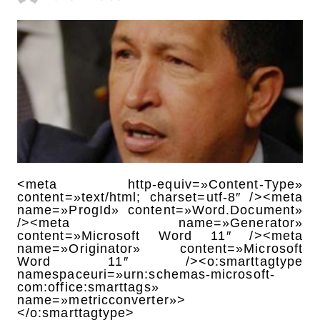
<meta http-equiv=»Content-Type»
content=»text/html; charset=utf-8″ /><meta
name=»ProgId» content=»Word.Document»
/><meta name=»Generator»
content=»Microsoft Word 11″ /><meta
name=»Originator» content=»Microsoft
Word 11″ /><o:smarttagtype
namespaceuri=»urn:schemas-microsoft-
com:office:smarttags»
name=»metricconverter»>
</o:smarttagtype>