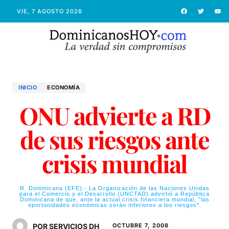
VIE, 7 AGOSTO 2026
INICIO
ECONOMÍ­A
ONU advierte a RD
de sus riesgos ante
crisis mundial
R. Dominicana (EFE).- La Organización de las Naciones Unidas
para el Comercio y el Desarrollo (UNCTAD) advirtió a República
Dominicana de que, ante la actual crisis financiera mundial, "las
oportunidades económicas serán inferiores a los riesgos".
POR SERVICIOS DH
OCTUBRE 7, 2008