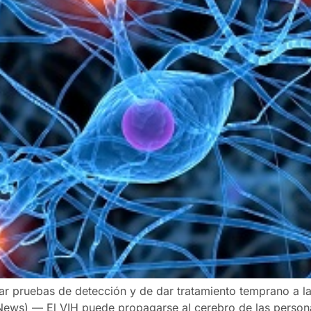
zar pruebas de detección y de dar tratamiento temprano a la 
 News) — El VIH puede propagarse al cerebro de las persona