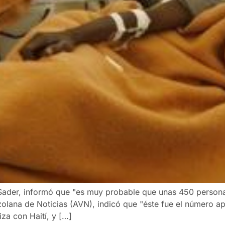
 Sader, informó que "es muy probable que unas 450 personas
olana de Noticias (AVN), indicó que "éste fue el número a
za con Haití, y […]