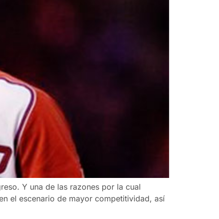
greso. Y una de las razones por la cual
 en el escenario de mayor competitividad, así