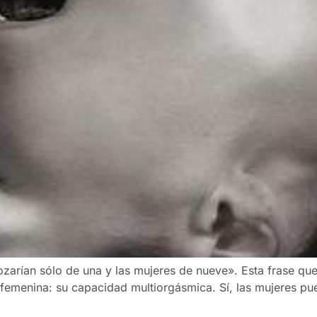
ozarían sólo de una y las mujeres de nueve». Esta frase que 
 femenina: su capacidad multiorgásmica. Sí, las mujeres p