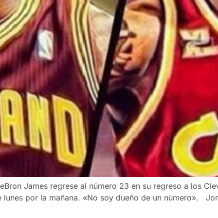
eBron James regrese al número 23 en su regreso a los Clev
 lunes por la mañana. «No soy dueño de un número». Jorda