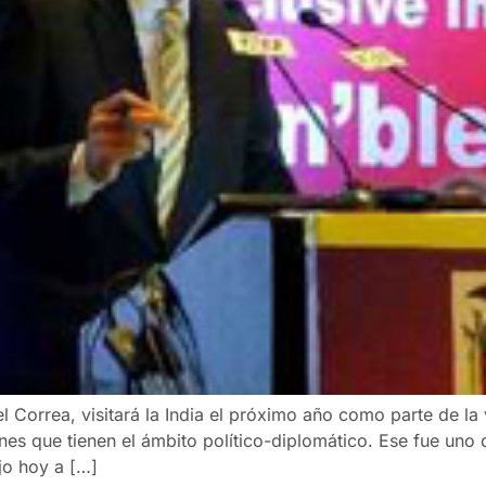
el Correa, visitará la India el próximo año como parte de l
es que tienen el ámbito político-diplomático. Ese fue uno 
ijo hoy a […]