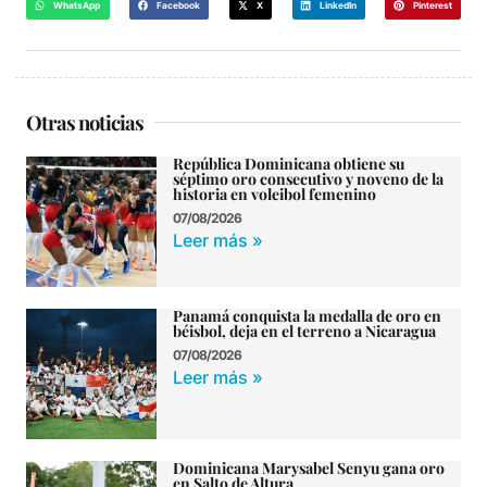
WhatsApp
Facebook
X
LinkedIn
Pinterest
Otras noticias
República Dominicana obtiene su
séptimo oro consecutivo y noveno de la
historia en voleibol femenino
07/08/2026
Leer más »
Panamá conquista la medalla de oro en
béisbol, deja en el terreno a Nicaragua
07/08/2026
Leer más »
Dominicana Marysabel Senyu gana oro
en Salto de Altura