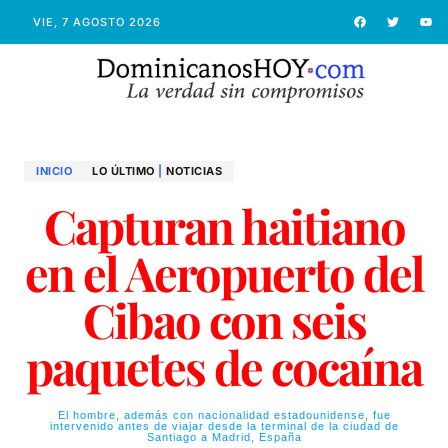
VIE, 7 AGOSTO 2026
INICIO
LO ÚLTIMO
|
NOTICIAS
Capturan haitiano
en el Aeropuerto del
Cibao con seis
paquetes de cocaína
El hombre, además con nacionalidad estadounidense, fue
intervenido antes de viajar desde la terminal de la ciudad de
Santiago a Madrid, España