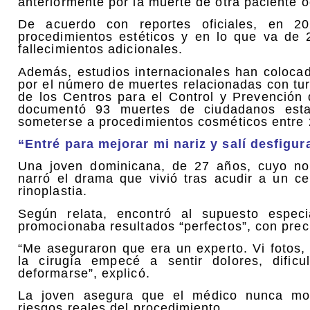
anteriormente por la muerte de otra paciente o
De acuerdo con reportes oficiales, en 20
procedimientos estéticos y en lo que va de
fallecimientos adicionales.
Además, estudios internacionales han coloca
por el número de muertes relacionadas con tur
de los Centros para el Control y Prevenció
documentó 93 muertes de ciudadanos estad
someterse a procedimientos cosméticos entre 
“Entré para mejorar mi nariz y salí desfigur
Una joven dominicana, de 27 años, cuyo nom
narró el drama que vivió tras acudir a un c
rinoplastia.
Según relata, encontró al supuesto especi
promocionaba resultados “perfectos”, con pre
“Me aseguraron que era un experto. Vi fotos
la cirugía empecé a sentir dolores, dific
deformarse”, explicó.
La joven asegura que el médico nunca mostr
riesgos reales del procedimiento.