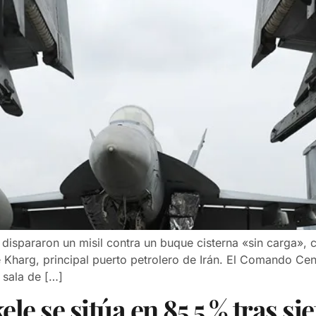
dispararon un misil contra un buque cisterna «sin carga»,
de Kharg, principal puerto petrolero de Irán. El Comando Ce
a sala de […]
e se sitúa en 85,5 % tras sie