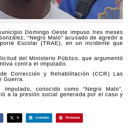
municipio Domingo Oeste
impuso
tres meses
González
,
“Negro Malo”
acusado de agredir a
porte Escolar (
TRAE
), en un incidente que
licitud del
Ministerio Público
, que argumentó
ntiva contra el imputado.
de Corrección y Rehabilitación (CCR) Las
e Guerra
.
el imputado, conocido como
“Negro Malo”
,
ió a la presión social generada por el caso y
k
X
LinkedIn
Pinterest