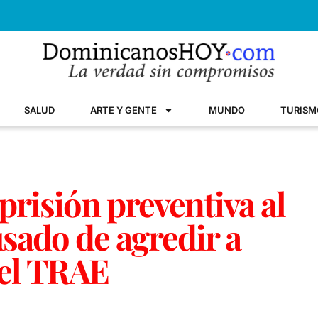
SALUD
ARTE Y GENTE
MUNDO
TURISM
prisión preventiva al
sado de agredir a
del TRAE