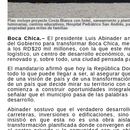
Plan incluye proyecto Costa Blanca con hotel, saneamiento y planta
luminarias, centros educativos, Hospital Pediátrico San Andrés, pa
propiedad para miles de familias
Boca Chica.–
El presidente Luis Abinader an
del Gobierno para transformar Boca Chica, med
a los RD$20 mil millones, con la que este m
logístico, un centro de desarrollo económico, 
renovado y, sobre todo, una ciudad pensada p
El mandatario afirmó que hoy la República D
todo lo que puede llegar a ser, al asegurar qu
de una visión de país y de una transformación i
de un país que decide mirar su territorio con 
comienza a construir oportunidades integral
señalar que el municipio pasa de las palabras
desarrollo.
Abinader sostuvo que el verdadero desarrol
carreteras, inversiones o edificaciones, si
insistió en que esta no es una obra aisla
transformación planificada donde convergen el 