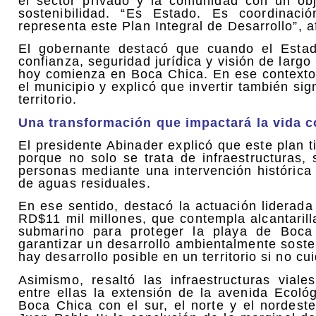
el sector privado y la comunidad con un obj
sostenibilidad. “Es Estado. Es coordinac
representa este Plan Integral de Desarrollo”, a
El gobernante destacó que cuando el Estado
confianza, seguridad jurídica y visión de larg
hoy comienza en Boca Chica. En ese contexto,
el municipio y explicó que invertir también sig
territorio.
Una transformación que impactará la vida co
El presidente Abinader explicó que este pla
porque no solo se trata de infraestructuras, 
personas mediante una intervención histórica
de aguas residuales.
En ese sentido, destacó la actuación liderada
RD$11 mil millones, que contempla alcantarill
submarino para proteger la playa de Boca
garantizar un desarrollo ambientalmente sost
hay desarrollo posible en un territorio si no c
Asimismo, resaltó las infraestructuras vial
entre ellas la extensión de la avenida Ecoló
Boca Chica con el sur, el norte y el nordeste