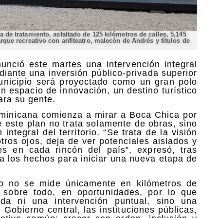
 de tratamiento, asfaltado de 125 kilómetros de calles, 5,145
rque recreativo con anfiteatro, malecón de Andrés y títulos de
unció este martes una intervención integral
iante una inversión público-privada superior
unicipio será proyectado como un gran polo
un espacio de innovación, un destino turístico
ara su gente.
ominicana comienza a mirar a Boca Chica por
e este plan no trata solamente de obras, sino
ntegral del territorio. “Se trata de la visión
otros ojos, deja de ver potenciales aislados y
es en cada rincón del país”, expresó, tras
 a los hechos para iniciar una nueva etapa de
lo no se mide únicamente en kilómetros de
no sobre todo, en oportunidades, por lo que
da ni una intervención puntual, sino una
Gobierno central, las instituciones públicas,