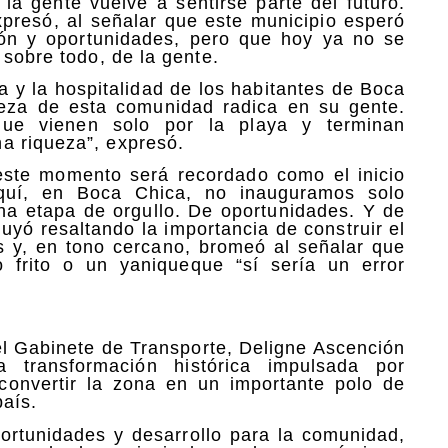
la gente vuelve a sentirse parte del futuro.
xpresó, al señalar que este municipio esperó
ión y oportunidades, pero que hoy ya no se
 sobre todo, de la gente.
ía y la hospitalidad de los habitantes de Boca
ueza de esta comunidad radica en su gente.
ue vienen solo por la playa y terminan
a riqueza”, expresó.
este momento será recordado como el inicio
quí, en Boca Chica, no inauguramos solo
a etapa de orgullo. De oportunidades. Y de
uyó resaltando la importancia de construir el
es y, en tono cercano, bromeó al señalar que
 frito o un yaniqueque “sí sería un error
 del Gabinete de Transporte, Deligne Ascención
transformación histórica impulsada por
convertir la zona en un importante polo de
país.
ortunidades y desarrollo para la comunidad,