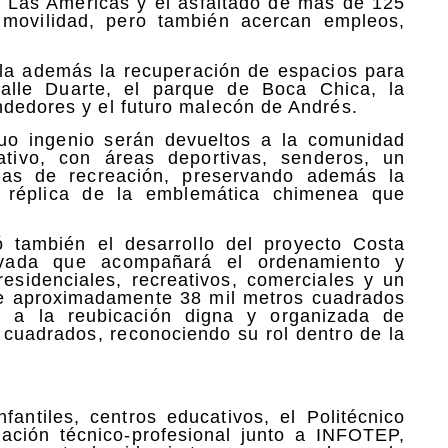
de Las Américas y el asfaltado de más de 125
 movilidad, pero también acercan empleos,
pla además la recuperación de espacios para
calle Duarte, el parque de Boca Chica, la
ndedores y el futuro malecón de Andrés.
guo ingenio serán devueltos a la comunidad
ativo, con áreas deportivas, senderos, un
onas de recreación, preservando además la
 réplica de la emblemática chimenea que
 también el desarrollo del proyecto Costa
rivada que acompañará el ordenamiento y
esidenciales, recreativos, comerciales y un
de aproximadamente 38 mil metros cuadrados
o a la reubicación digna y organizada de
cuadrados, reconociendo su rol dentro de la
antiles, centros educativos, el Politécnico
ción técnico-profesional junto a INFOTEP,