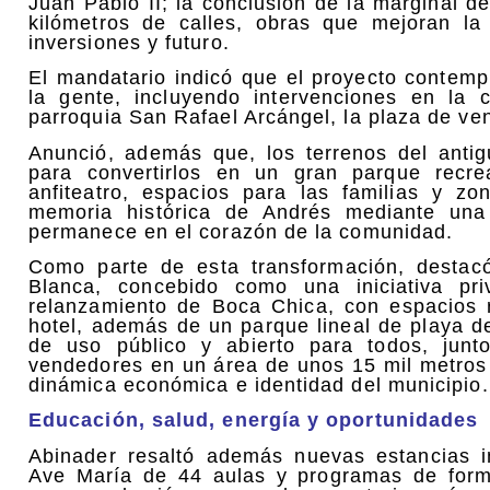
Juan Pablo II; la conclusión de la marginal 
kilómetros de calles, obras que mejoran la
inversiones y futuro.
El mandatario indicó que el proyecto contem
la gente, incluyendo intervenciones en la 
parroquia San Rafael Arcángel, la plaza de ve
Anunció, además que, los terrenos del anti
para convertirlos en un gran parque recre
anfiteatro, espacios para las familias y z
memoria histórica de Andrés mediante una
permanece en el corazón de la comunidad.
Como parte de esta transformación, destacó
Blanca, concebido como una iniciativa p
relanzamiento de Boca Chica, con espacios r
hotel, además de un parque lineal de playa 
de uso público y abierto para todos, junt
vendedores en un área de unos 15 mil metros 
dinámica económica e identidad del municipio.
Educación, salud, energía y oportunidades
Abinader resaltó además nuevas estancias inf
Ave María de 44 aulas y programas de forma