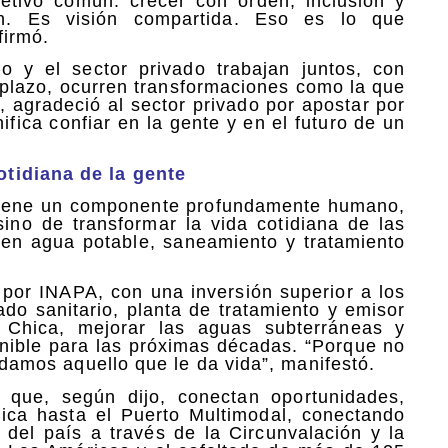
etivo común: crecer con orden, inclusión y
ión. Es visión compartida. Eso es lo que
firmó.
 y el sector privado trabajan juntos, con
o plazo, ocurren transformaciones como la que
 agradeció al sector privado por apostar por
nifica confiar en la gente y en el futuro de un
tidiana de la gente
n tiene un componente profundamente humano,
sino de transformar la vida cotidiana de las
 en agua potable, saneamiento y tratamiento
 por INAPA, con una inversión superior a los
ado sanitario, planta de tratamiento y emisor
 Chica, mejorar las aguas subterráneas y
enible para las próximas décadas. “Porque no
uidamos aquello que le da vida”, manifestó.
es que, según dijo, conectan oportunidades,
gica hasta el Puerto Multimodal, conectando
 del país a través de la Circunvalación y la