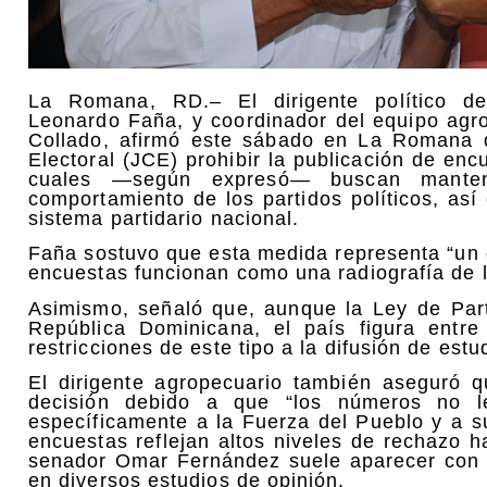
La Romana, RD.– El dirigente político de
Leonardo Faña, y coordinador del equipo agro
Collado, afirmó este sábado en La Romana q
Electoral (JCE) prohibir la publicación de en
cuales —según expresó— buscan manten
comportamiento de los partidos políticos, as
sistema partidario nacional.
Faña sostuvo que esta medida representa “un g
encuestas funcionan como una radiografía de la
Asimismo, señaló que, aunque la Ley de Parti
República Dominicana, el país figura entr
restricciones de este tipo a la difusión de estu
El dirigente agropecuario también aseguró q
decisión debido a que “los números no l
específicamente a la Fuerza del Pueblo y a s
encuestas reflejan altos niveles de rechazo 
senador Omar Fernández suele aparecer con 
en diversos estudios de opinión.