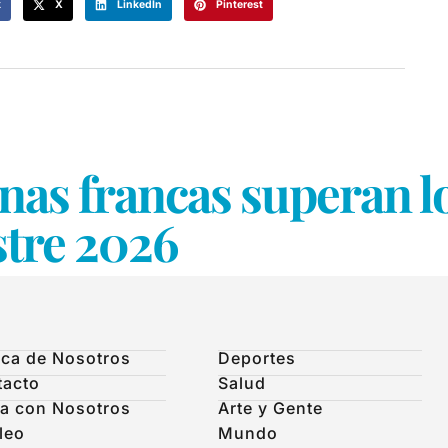
k
X
LinkedIn
Pinterest
onas francas superan
stre 2026
ca de Nosotros
Deportes
tacto
Salud
a con Nosotros
Arte y Gente
leo
Mundo