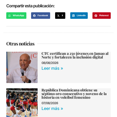
Compartir esta publicación:
WhatsApp
Facebook
X
LinkedIn
Pinterest
Otras noticias
CTC certifican a 250 jóvenes en Jamao al
Norte y fortalecen la inclusión digital
08/08/2026
Leer más »
República Dominicana obtiene su
séptimo oro consecutivo y noveno de la
historia en voleibol femenino
07/08/2026
Leer más »