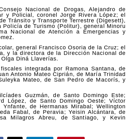
 Consejo Nacional de Drogas, Alejandro de
ar y Policial, coronel Jorge Rivera López; el
de Tránsito y Transporte Terrestre (Digesett),
 Policía de Turismo (Politur), general Minoru
tema Nacional de Atención a Emergencias y
ómez.
colar, general Francisco Osoria de la Cruz; el
a, y la directora de la Dirección Nacional de
 Olga Diná Llaverías.
 fiscales integrada por Ramona Santana, de
uan Antonio Mateo Ciprián, de María Trinidad
 Suleyka Mateo, de San Pedro de Macorís, y
s Milcíades Guzmán, de Santo Domingo Este;
ard López, de Santo Domingo Oeste; Víctor
z Ynfante, de Hermanas Mirabal; Wellington
eda Fabal, de Peravia; Yeisin Alcántara, de
irsa Milagros Abreu, de Santiago, y Kevin