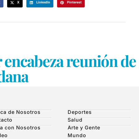
k
X
LinkedIn
Pinterest
 encabeza reunión de 
dana
ca de Nosotros
Deportes
tacto
Salud
a con Nosotros
Arte y Gente
leo
Mundo