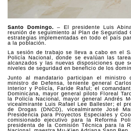
Santo Domingo.
– El presidente Luis Abin
reunión de seguimiento al Plan de Seguridad C
estrategias implementadas en todo el país par
a la población.
La sesión de trabajo se lleva a cabo en el S
Policía Nacional, donde se evalúan las tarea
alcanzados y las nuevas disposiciones que s
niveles de seguridad en beneficio de los domi
Junto al mandatario participan el ministro 
ministro de Defensa, teniente general Carlo
Interior y Policía, Faride Raful; el comanda
Dominicana, mayor general piloto Floreal Tarc
la Policía Nacional, mayor general Andrés M
vicealmirante Luis Rafael Lee Ballester; el p
de Drogas (DNCD), vicealmirante José Man
Presidencia para Proyectos Especiales y Coo
comisionado ejecutivo para la Reforma Poli
presidenta de la Comisión Técnica para la R
Nacional, maestra Mu-Kien Adriana Sang Ben.