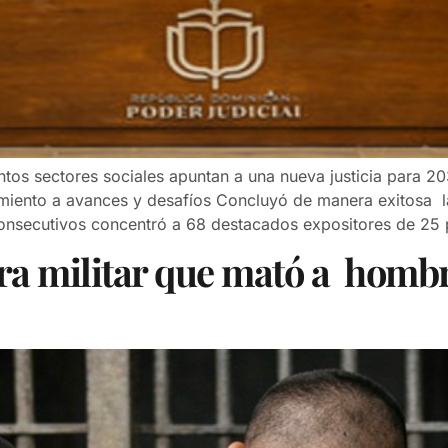
intos sectores sociales apuntan a una nueva justicia para 2
imiento a avances y desafíos Concluyó de manera exitosa l
consecutivos concentró a 68 destacados expositores de 25 
ara militar que mató a hombr