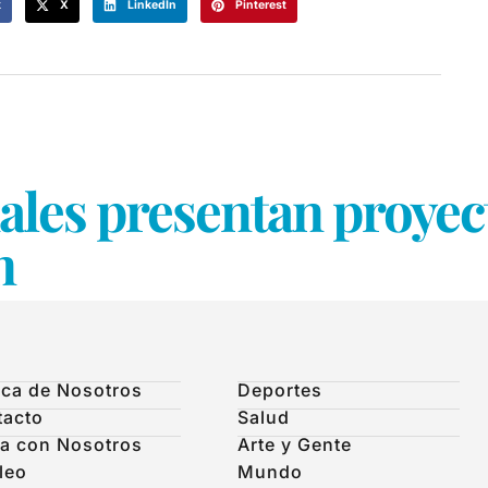
k
X
LinkedIn
Pinterest
ales presentan proyec
n
ca de Nosotros
Deportes
tacto
Salud
a con Nosotros
Arte y Gente
leo
Mundo