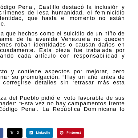
digo Penal, Castillo destacó la inclusión y
s crímenes de lesa humanidad, el feminicidio
identidad, que hasta el momento no están
te.
ra que hechos como el suicidio de un niño de
anamá de la avenida Venezuela no queden
enes roban identidades o causan daños en
cuadamente. Esta pieza fue trabajada por
ando cada artículo con responsabilidad y
cto y contiene aspectos por mejorar, pero
enar su promulgación. “Hay un año antes de
corregirse detalles sin retrasar más esta
rza del Pueblo pidió el voto favorable de sus
inader: “Esta vez no hay campamentos frente
Código Penal. La República Dominicana lo
k
X
LinkedIn
Pinterest