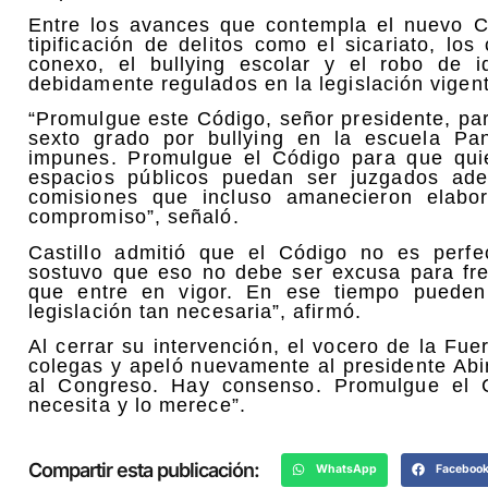
Entre los avances que contempla el nuevo Có
tipificación de delitos como el sicariato, lo
conexo, el bullying escolar y el robo de 
debidamente regulados en la legislación vigen
“Promulgue este Código, señor presidente, pa
sexto grado por bullying en la escuela P
impunes. Promulgue el Código para que qui
espacios públicos puedan ser juzgados ade
comisiones que incluso amanecieron elabor
compromiso”, señaló.
Castillo admitió que el Código no es perfe
sostuvo que eso no debe ser excusa para fr
que entre en vigor. En ese tiempo pueden 
legislación tan necesaria”, afirmó.
Al cerrar su intervención, el vocero de la Fue
colegas y apeló nuevamente al presidente Ab
al Congreso. Hay consenso. Promulgue el 
necesita y lo merece”.
Compartir esta publicación:
WhatsApp
Faceboo