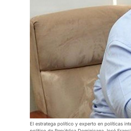
El estratega político y experto en políticas 
político de República Dominicana José Franc