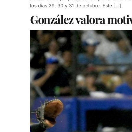
los días 29, 30 y 31 de octubre. Este […]
González valora motiv