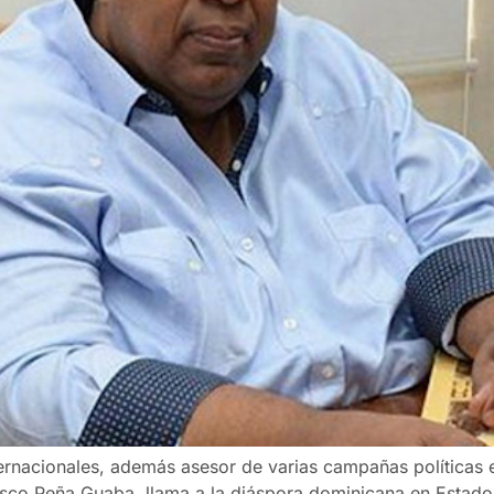
internacionales, además asesor de varias campañas políticas 
isco Peña Guaba, llama a la diáspora dominicana en Estado