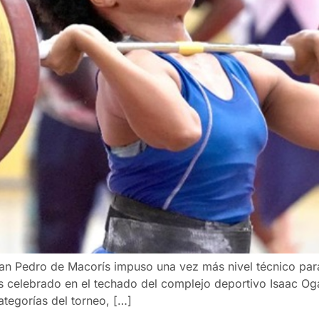
an Pedro de Macorís impuso una vez más nivel técnico par
 celebrado en el techado del complejo deportivo Isaac Og
tegorías del torneo, […]