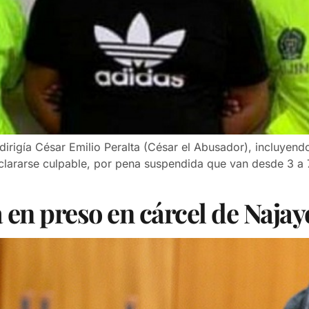
irigía César Emilio Peralta (César el Abusador), incluyend
eclararse culpable, por pena suspendida que van desde 3 a 
en preso en cárcel de Najay