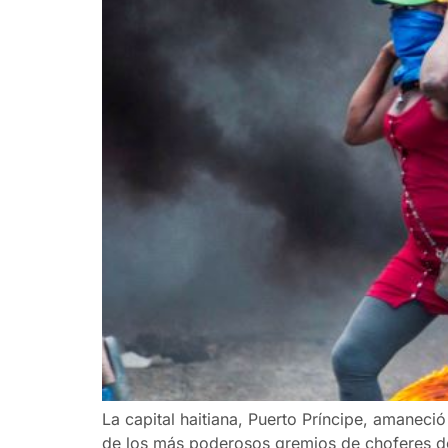
La capital haitiana, Puerto Príncipe, amaneci
de los más poderosos gremios de choferes del