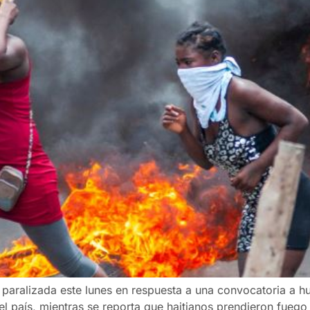
ó paralizada este lunes en respuesta a una convocatoria a h
 país, mientras se reporta que haitianos prendieron fuego