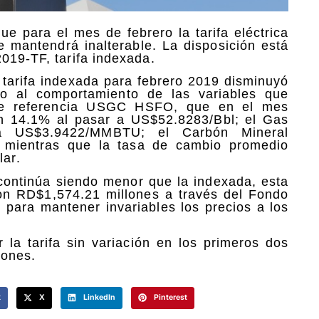
ue para el mes de febrero la tarifa eléctrica
se mantendrá inalterable. La disposición está
019-TF, tarifa indexada.
tarifa indexada para febrero 2019 disminuyó
o al comportamiento de las variables que
e de referencia USGC HSFO, que en el mes
en 14.1% al pasar a US$52.8283/Bbl; el Gas
 US$3.9422/MMBTU; el Carbón Mineral
 mientras que la tasa de cambio promedio
ar.
 continúa siendo menor que la indexada, esta
on RD$1,574.21 millones a través del Fondo
) para mantener invariables los precios a los
a tarifa sin variación en los primeros dos
lones.
k
X
LinkedIn
Pinterest