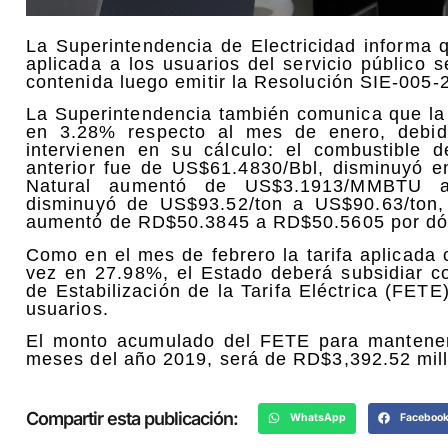
La Superintendencia de Electricidad informa q
aplicada a los usuarios del servicio público 
contenida luego emitir la Resolución SIE-005-2
La Superintendencia también comunica que la 
en 3.28% respecto al mes de enero, debid
intervienen en su cálculo: el combustibl
anterior fue de US$61.4830/Bbl, disminuyó 
Natural aumentó de US$3.1913/MMBTU a
disminuyó de US$93.52/ton a US$90.63/ton,
aumentó de RD$50.3845 a RD$50.5605 por dól
Como en el mes de febrero la tarifa aplicada
vez en 27.98%, el Estado deberá subsidiar c
de Estabilización de la Tarifa Eléctrica (FETE
usuarios.
El monto acumulado del FETE para mantener l
meses del año 2019, será de RD$3,392.52 mil
Compartir esta publicación:
WhatsApp
Faceboo