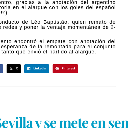
ntro, gracias a la anotación del argentino
toria en el alargue con los goles del español
9’).
onducto de Léo Baptistão, quien remató de
as redes y poner la ventaja momentánea de 2-
mento encontró el empate con anotación del
 esperanza de la remontada para el conjunto
l tanto que envió el partido al alargue.
k
X
LinkedIn
Pinterest
Sevilla y se mete en s