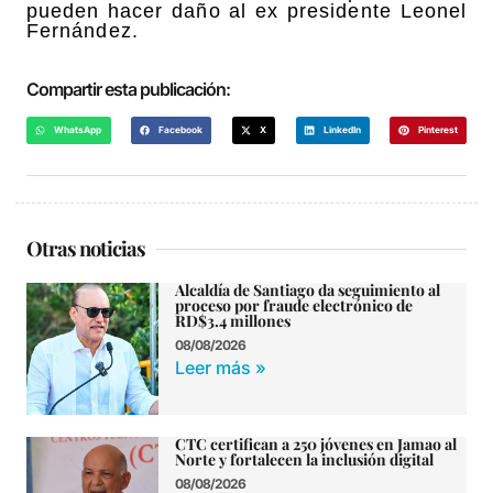
pueden hacer daño al ex presidente Leonel
Fernández.
Compartir esta publicación:
WhatsApp
Facebook
X
LinkedIn
Pinterest
Otras noticias
Alcaldía de Santiago da seguimiento al
proceso por fraude electrónico de
RD$3.4 millones
08/08/2026
Leer más »
CTC certifican a 250 jóvenes en Jamao al
Norte y fortalecen la inclusión digital
08/08/2026