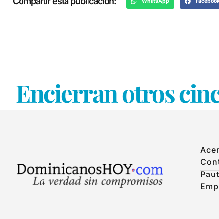
Compartir esta publicación:
WhatsApp
Faceboo
Encierran otros cin
Acer
Con
Paut
Emp