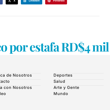
k
X
LinkedIn
Pinterest
co por estafa RD$4 mi
ca de Nosotros
Deportes
tacto
Salud
a con Nosotros
Arte y Gente
leo
Mundo