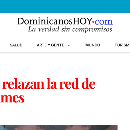
SALUD
ARTE Y GENTE
MUNDO
TURISM
elazan la red de
imes