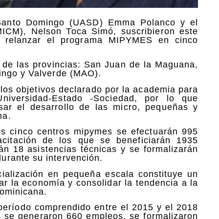
 Santo Domingo (UASD) Emma Polanco y el
MICM), Nelson Toca Simó, suscribieron este
ara relanzar el programa MIPYMES en cinco
s de las provincias: San Juan de la Maguana,
ingo y Valverde (MAO).
los objetivos declarado por la academia para
iversidad-Estado -Sociedad, por lo que
sar el desarrollo de las micro, pequeñas y
na.
sos cinco centros mipymes se efectuarán 995
acitación de los que se beneficiarán 1935
án 18 asistencias técnicas y se formalizarán
rante su intervención.
alización en pequeña escala constituye un
r la economía y consolidar la tendencia a la
Dominicana.
eríodo comprendido entre el 2015 y el 2018
s se generaron 660 empleos, se formalizaron