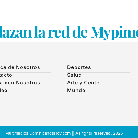
azan la red de Mypim
ca de Nosotros
Deportes
tacto
Salud
a con Nosotros
Arte y Gente
leo
Mundo
Multimedios DominicanosHoy.com || All rights reserved. 2025