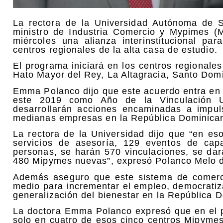
La rectora de la Universidad Autónoma de
ministro de Industria Comercio y Mypimes (
miércoles una alianza interinstitucional p
centros regionales de la alta casa de estudio.
El programa iniciará en los centros regionale
Hato Mayor del Rey, La Altagracia, Santo Dom
Emma Polanco dijo que este acuerdo entra en 
este 2019 como Año de la Vinculación Un
desarrollarán acciones encaminadas a impul
medianas empresas en la República Dominica
La rectora de la Universidad dijo que “en e
servicios de asesoría, 129 eventos de cap
personas, se harán 570 vinculaciones, se dar
480 Mipymes nuevas”, expresó Polanco Melo du
Además aseguro que este sistema de comerci
medio para incrementar el empleo, democratiza
generalización del bienestar en la República 
La doctora Emma Polanco expresó que en el p
solo en cuatro de esos cinco centros Mipyme