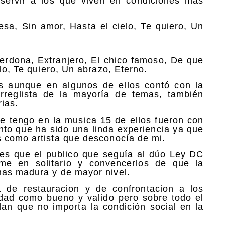
s servir a los que viven en condiciones más
esa, Sin amor, Hasta el cielo, Te quiero, Un
Perdona, Extranjero, El chico famoso, De que
lo, Te quiero, Un abrazo, Eterno.
s aunque en algunos de ellos contó con la
arreglista de la mayoría de temas, también
ias.
e tengo en la musica 15 de ellos fueron con
nto que ha sido una linda experiencia ya que
s como artista que desconocía de mi.
 es que el publico que seguía al dúo Ley DC
e en solitario y convencerlos de que la
mas madura y de mayor nivel.
de restauracion y de confrontacion a los
edad como bueno y valido pero sobre todo el
dan que no importa la condición social en la