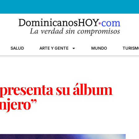
SALUD
ARTE Y GENTE
MUNDO
TURISM
 presenta su álbum
njero”