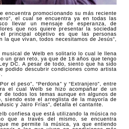
 se encuentra promocionando su más reciente
jero”, el cual se encuentra ya en todas las
usco llevar un mensaje de esperanza, de
alores que nos quiere presentar la sociedad
el principal objetivo es que las personas
en la que vivan, todos necesitamos de Jesús”,
 musical de Welb en solitario lo cual le llena
do un gran reto, ya que de 18 años que tengo
 Ley DC. A pesar de todo, siento que ha sido
e podido descubrir condiciones como artista
.
or el peso”, “Perdona” y “Extranjero”, entre
para el cual Welb se hizo acompañar de un
tor de todos los temas aunque en algunos de
, siendo este el arreglista de la mayoría de
sic y Jairo Frías”, detalla el cantante.
lb confiesa que está utilizando la música no
no que a través del mismo, se encuentra
 que me permite la música, ya que entiendo