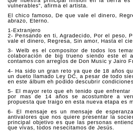
que nuestra principal misión en la tierra e
vulnerables”, afirma el artista.
El chico famoso, De que vale el dinero, Regr
abrazo, Eterno.
1-Extranjero
2- Pensando en ti, Agradecido, Por el peso, 
vale el dinero, Regresa, Sin amor, Hasta el cie
3- Welb es el compositor de todos los tema
colaboración de big trueno siendo este el 
contamos con arreglos de Don Music y Jairo Fr
4- Ha sido un gran reto ya que de 18 años qu
un dueto llamado Ley DC, a pesar de todo sie
en este álbum eh podido descubrir condicione
5- El mayor reto que eh tenido que enfrentar
por mas de 14 años se acostumbre a verm
propuesta que traigo en esta nueva etapa es 
6- El mensaje es un mensaje de esperanza 
antivalores que nos quiere presentar la soci
principal objetivo es que las personas entien
que vivas, todos nesecitamos de Jesús.