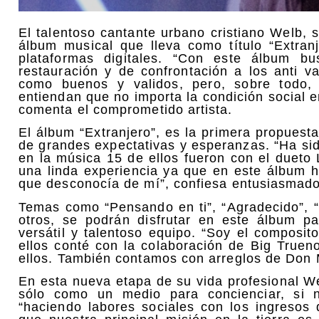
El talentoso cantante urbano cristiano Welb,
álbum musical que lleva como título “Extran
plataformas digitales. “Con este álbum b
restauración y de confrontación a los anti v
como buenos y validos, pero, sobre todo, 
entiendan que no importa la condición social 
comenta el comprometido artista.
El álbum “Extranjero”, es la primera propuesta
de grandes expectativas y esperanzas. “Ha si
en la música 15 de ellos fueron con el dueto
una linda experiencia ya que en este álbum h
que desconocía de mí”, confiesa entusiasmado
Temas como “Pensando en ti”, “Agradecido”, “P
otros, se podrán disfrutar en este álbum 
versátil y talentoso equipo. “Soy el composi
ellos conté con la colaboración de Big Trueno
ellos. También contamos con arreglos de Don Mu
En esta nueva etapa de su vida profesional We
sólo como un medio para concienciar, si 
“haciendo labores sociales con los ingresos