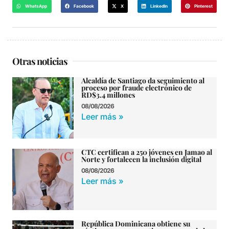
WhatsApp
Facebook
X
LinkedIn
Pinterest
Otras noticias
Alcaldía de Santiago da seguimiento al
proceso por fraude electrónico de
RD$3.4 millones
08/08/2026
Leer más »
CTC certifican a 250 jóvenes en Jamao al
Norte y fortalecen la inclusión digital
08/08/2026
Leer más »
República Dominicana obtiene su