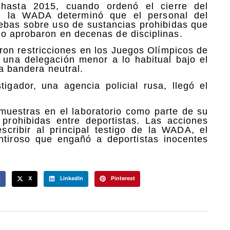
asta 2015, cuando ordenó el cierre del
es, la WADA determinó que el personal del
ruebas sobre uso de sustancias prohibidas que
o aprobaron en decenas de disciplinas.
eron restricciones en los Juegos Olímpicos de
 una delegación menor a lo habitual bajo el
na bandera neutral.
igador, una agencia policial rusa, llegó el
 muestras en el laboratorio como parte de su
prohibidas entre deportistas. Las acciones
cribir al principal testigo de la WADA, el
tiroso que engañó a deportistas inocentes
k
X
LinkedIn
Pinterest