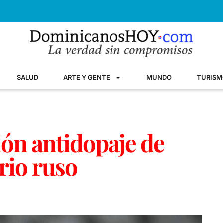
SALUD
ARTE Y GENTE
MUNDO
TURISM
ón antidopaje de
rio ruso