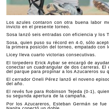
Los azules contaron con otra buena labor m
invicto en el presente torneo.
Sosa lanzó seis entradas con eficiencia y los T
Sosa, quien puso su récord en 4-0, sólo acept
la primera posición del torneo, empatado con 
Licey lleva cuarto victorias consecutivas.
El torpedero Erick Aybar se encargó de ayudar
conectar un cuadrangular de dos carreras. E
del parque para propinar a los Azucareros su q
El cerrador Oneli Pérez lanzó el noveno episo
del año.
El revés fue para Robinson Tejeda (0-1), quien
su segunda apertura de la campaña.
Por los Azucareros, Esteban Germán se fue d
Nanita conectó un doble.